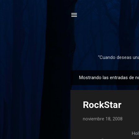
“Cuando deseas una 
Mostrando las entradas de n
E
n
t
RockStar
r
a
noviembre 18, 2008
d
a
Hol
s