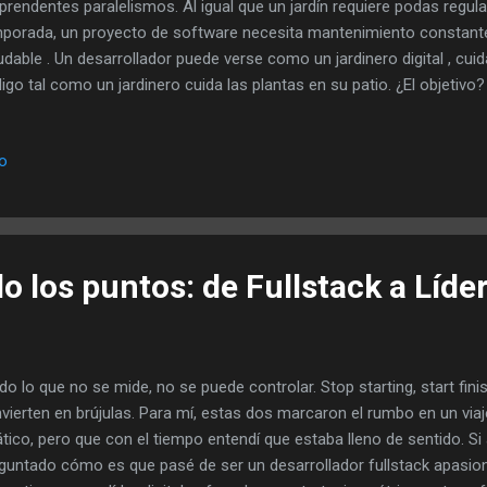
prendentes paralelismos. Al igual que un jardín requiere podas regul
porada, un proyecto de software necesita mantenimiento constant
udable . Un desarrollador puede verse como un jardinero digital , cui
igo tal como un jardinero cuida las plantas en su patio. ¿El objetivo
tenible y evitar que la maleza (o el código obsoleto) ahogue a las pa
desarrollador asume el papel de jardinero digital: así como se poda
io
usto para que el jardín prospere, en un repositorio se eliminan ram
tener un proyecto saludable. Poda de ramas muertas: del jardín al rep
ar ramas secas o enfermas es esencial para que el árbol o arbusto
 partes sanas. Este mismo princ...
 los puntos: de Fullstack a Líder
do lo que no se mide, no se puede controlar. Stop starting, start fini
vierten en brújulas. Para mí, estas dos marcaron el rumbo en un v
ático, pero que con el tiempo entendí que estaba lleno de sentido. S
guntado cómo es que pasé de ser un desarrollador fullstack apasio