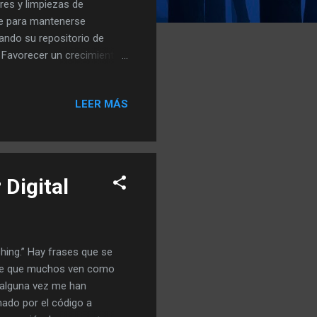
ares y limpiezas de
e para mantenerse
dando su repositorio de
? Favorecer un crecimiento
rtes vitales del proyecto.
n las ramas secas de un
LEER MÁS
as de código obsoletas para
ositorio En jardinería,
 concentre sus energías en
 Digital
shing.” Hay frases que se
iaje que muchos ven como
i alguna vez me han
nado por el código a