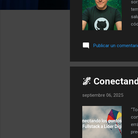
sor
tem
sal
cód
sos
Un 
Publicar un comentar
arb
man
pod
las
🌌 Conectando
septiembre 06, 2025
“To
con
err
pre