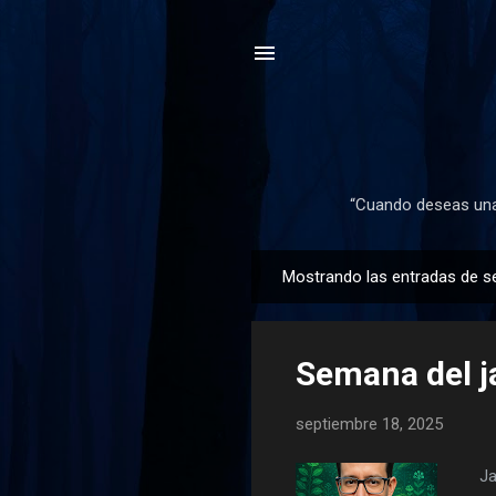
“Cuando deseas una 
Mostrando las entradas de s
E
n
t
Semana del ja
r
a
septiembre 18, 2025
d
a
Jar
s