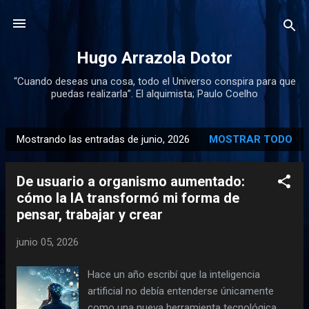
Ir al contenido principal
Hugo Arrazola Dotor
“Cuando deseas una cosa, todo el Universo conspira para que
puedas realizarla”. El alquimista; Paulo Coelho
Mostrando las entradas de junio, 2026
MOSTRAR TODO
E
n
De usuario a organismo aumentado:
t
cómo la IA transformó mi forma de
r
pensar, trabajar y crear
a
d
junio 05, 2026
a
s
Hace un año escribí que la inteligencia
artificial no debía entenderse únicamente
como una nueva herramienta tecnológica,