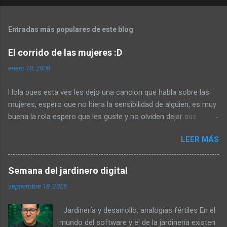
s
Entradas más populares de este blog
El corrido de las mujeres :D
enero 18, 2008
Hola pues esta ves les dejo una cancion que habla sobre las
mujeres, espero que no hiera la sensibilidad de alguien, es muy
buena la rola espero que les guste y no olviden dejar sus
comentarios :D Saludos y aqui les dejo la letra :D ARMANDO
LEER MÁS
PALOMAS VIVIANA VIVIANITA LYRICS viviana, viviana, vivianita
vivianita. las mujeres son leales, amistosas, cariñosas,
honestas y fieles. simpaticas, inteligentes, honestas, creativas,
Semana del jardinero digital
detallistas. fuertes, tiernas, sensuales, comprensivas,
septiembre 18, 2025
ardientes, dulces, trabajadoras, valientes, tenaces, seguras de
si mismas. entronas, son todo esto y mil cosas mas. pero hay
Jardinería y desarrollo: analogías fértiles En el
algo que nadie se lo va a quitar. que son re’ pendejas para
mundo del software y el de la jardinería existen
manejar. viviana, vivianita…… ahora usan tanga son de fundillo