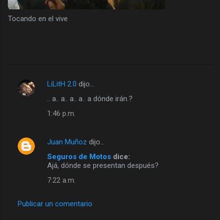
Tocando en el vive
LiLitH 2.0
dijo…
C
.. a.. a.. a.. a.. a dónde irán.?
o
1:46 p.m.
m
e
Juan Muñoz
dijo…
n
Seguros de Motos
dice:
t
Ajá, dónde se presentan después?
a
7:22 a.m.
r
i
Publicar un comentario
o